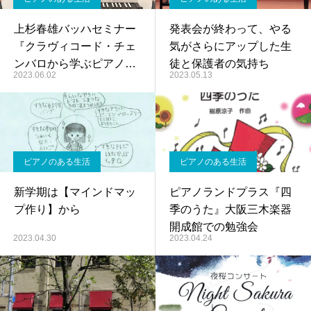
上杉春雄バッハセミナー
発表会が終わって、やる
『クラヴィコード・チェ
気がさらにアップした生
ンバロから学ぶピアノ奏
徒と保護者の気持ち
2023.06.02
2023.05.13
法』
ピアノのある生活
ピアノのある生活
新学期は【マインドマッ
ピアノランドプラス『四
プ作り】から
季のうた』大阪三木楽器
開成館での勉強会
2023.04.30
2023.04.24