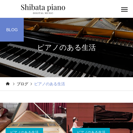
BLOG
ピアノのある生活
小・中・高・
幼児音感レッスン
ッスン
ブログ
ピアノのある生活
ピアノを教える人へ
楽譜作成アプリ
ピアノのある生活
ピアノのある生活