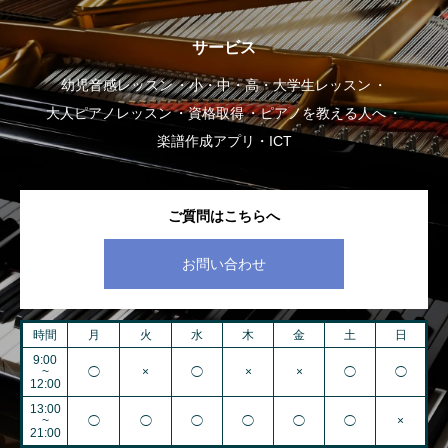
サービス
幼児音感レッスン
小・中・高・大学生レッスン
大人ピアノレッスン
資格取得
ピアノを教える人へ
楽譜作成アプリ・ICT
ご質問はこちらへ
お問い合わせ
時間
月
火
水
木
金
土
日
9:00
~
◯
×
◯
×
×
◯
◯
12:00
13:00
~
◯
◯
◯
◯
◯
◯
×
21:00