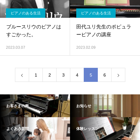
ピアノのある生活
ピアノのある生活
ブルースリウのピアノは
田代ユリ先生のポピュラ
すごかった。
ーピアノの講座
2023.03.07
2023.02.09
1
2
3
4
5
6
お客さまの声
お知らせ
よくある質問
体験レッスン