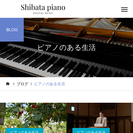
BLOG
ピアノのある生活
小・中・高・
幼児音感レッスン
ッスン
ブログ
ピアノのある生活
ピアノを教える人へ
楽譜作成アプリ
ピアノのある生活
ピアノのある生活