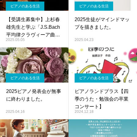
ピアノのある生活
ピアノのある生活
【受講生募集中】上杉春
2025生徒がマインドマッ
雄先生と学ぶ「J.S.Bach
プを描きました。
平均律クラヴィーア曲集
2025.05.05
2025.04.23
第2巻セミナー」
ピアノのある生活
ピアノのある生活
2025ピアノ発表会が無事
ピアノランドプラス【四
に終わりました。
季のうた・勉強会の卒業
コンサート】
2025.04.16
2024.12.18