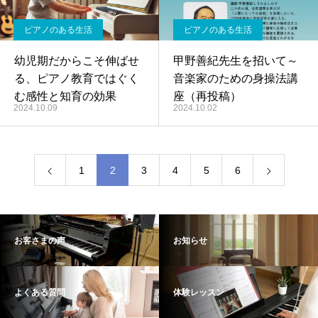
ピアノのある生活
ピアノのある生活
幼児期だからこそ伸ばせ
甲野善紀先生を招いて～
る、ピアノ教育ではぐく
音楽家のための身操法講
む感性と知育の効果
座（再投稿）
2024.10.09
2024.10.02
1
2
3
4
5
6
お客さまの声
お知らせ
よくある質問
体験レッスン