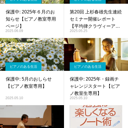
保護中: 2025年６月のお
第20回 上杉春雄先生連続
知らせ【ピアノ教室専用
セミナー開催レポート
ページ】
【平均律クラヴィーア曲
2025.06.09
2025.05.25
集第２巻第13番～第16
番】
ピアノのある生活
ピアノのある生活
保護中: 5月のおしらせ
保護中: 2025年・録画チ
【ピアノ教室専用】
ャレンジスタート【ピア
ノ教室生専用】
2025.05.10
2025.05.10