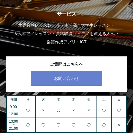
サービス
幼児音感レッスン
小・中・高・大学生レッスン
大人ピアノレッスン
資格取得
ピアノを教える人へ
楽譜作成アプリ・ICT
ご質問はこちらへ
お問い合わせ
時間
月
火
水
木
金
土
日
9:00
~
◯
×
◯
×
×
◯
◯
12:00
13:00
~
◯
◯
◯
◯
◯
◯
×
21:00