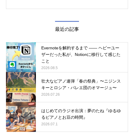
最近の記事
Evernoteを解約するまで ―― ヘビーユー
ザーだった私が、Notionに移行して感じた
こと
2026.08.5
壮大なピアノ連弾「春の祭典」〜ニジンス
キーとロシア・バレエ団のオマージュ〜
2026.07.26
はじめてのラジオ出演：夢のたね『ゆるゆ
るピアノとお豆の時間』
2026.07.1