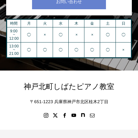
お問い合わせ
時間
月
火
水
木
金
土
日
9:00
~
◯
×
◯
×
×
◯
◯
12:00
13:00
~
◯
◯
◯
◯
◯
◯
×
21:00
神戸北町しばたピアノ教室
〒651-1223 兵庫県神戸市北区桂木2丁目