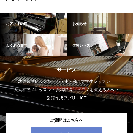
お客さまの声
お知らせ
よくある質問
体験レッスン
サービス
幼児音感レッスン
小・中・高・大学生レッスン
大人ピアノレッスン
資格取得
ピアノを教える人へ
楽譜作成アプリ・ICT
ご質問はこちらへ