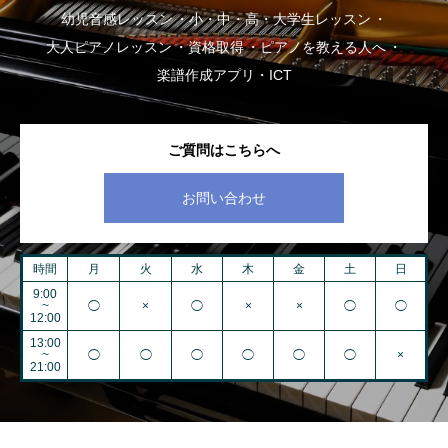
幼児音感レッスン
小・中・高・大学生レッスン
大人ピアノレッスン
資格取得
ピアノを教える人へ
楽譜作成アプリ・ICT
ご質問はこちらへ
お問い合わせ
時間
月
火
水
木
金
土
日
9:00
~
◯
×
◯
×
×
◯
◯
12:00
13:00
~
◯
◯
◯
◯
◯
◯
×
21:00