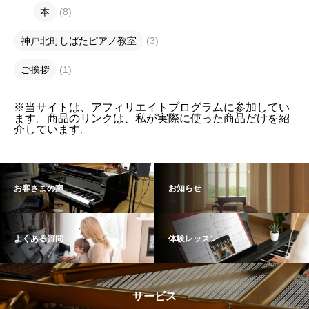
本
(8)
神戸北町しばたピアノ教室
(3)
ご挨拶
(1)
※当サイトは、アフィリエイトプログラムに参加してい
ます。商品のリンクは、私が実際に使った商品だけを紹
介しています。
お客さまの声
お知らせ
よくある質問
体験レッスン
サービス