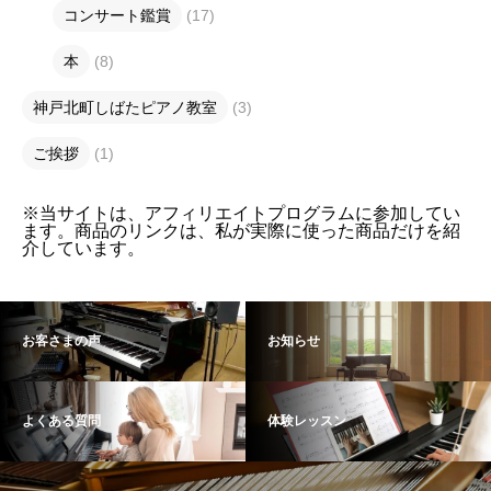
コンサート鑑賞
(17)
本
(8)
神戸北町しばたピアノ教室
(3)
ご挨拶
(1)
※当サイトは、アフィリエイトプログラムに参加してい
ます。商品のリンクは、私が実際に使った商品だけを紹
介しています。
お客さまの声
お知らせ
よくある質問
体験レッスン