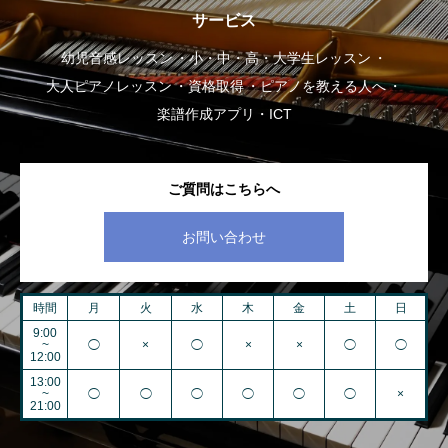
サービス
幼児音感レッスン
小・中・高・大学生レッスン
大人ピアノレッスン
資格取得
ピアノを教える人へ
楽譜作成アプリ・ICT
ご質問はこちらへ
お問い合わせ
時間
月
火
水
木
金
土
日
9:00
~
◯
×
◯
×
×
◯
◯
12:00
13:00
~
◯
◯
◯
◯
◯
◯
×
21:00