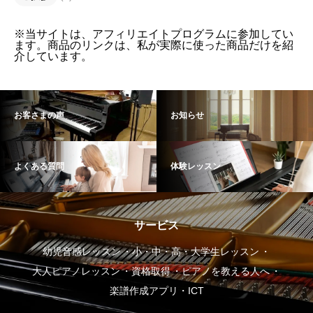
※当サイトは、アフィリエイトプログラムに参加してい
ます。商品のリンクは、私が実際に使った商品だけを紹
介しています。
お客さまの声
お知らせ
よくある質問
体験レッスン
サービス
幼児音感レッスン
小・中・高・大学生レッスン
大人ピアノレッスン
資格取得
ピアノを教える人へ
楽譜作成アプリ・ICT