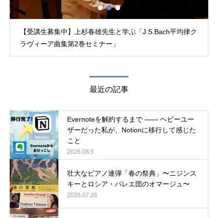
【受講生募集中】上杉春雄先生と学ぶ「J.S.Bach平均律ク
ラヴィーア曲集第2巻セミナー」
最近の記事
Evernoteを解約するまで ―― ヘビーユー
ザーだった私が、Notionに移行して感じた
こと
2026.08.5
壮大なピアノ連弾「春の祭典」〜ニジンス
キーとロシア・バレエ団のオマージュ〜
2026.07.26