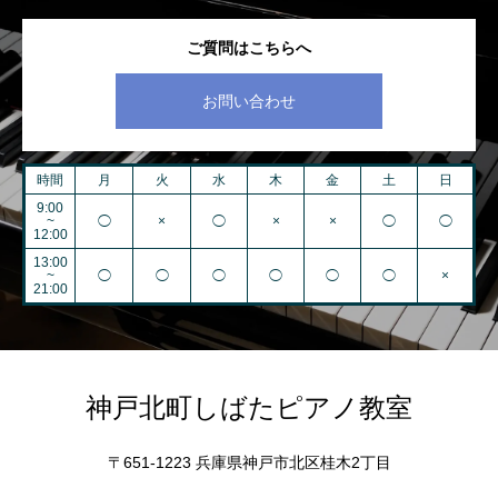
ご質問はこちらへ
お問い合わせ
時間
月
火
水
木
金
土
日
9:00
~
◯
×
◯
×
×
◯
◯
12:00
13:00
~
◯
◯
◯
◯
◯
◯
×
21:00
神戸北町しばたピアノ教室
〒651-1223 兵庫県神戸市北区桂木2丁目