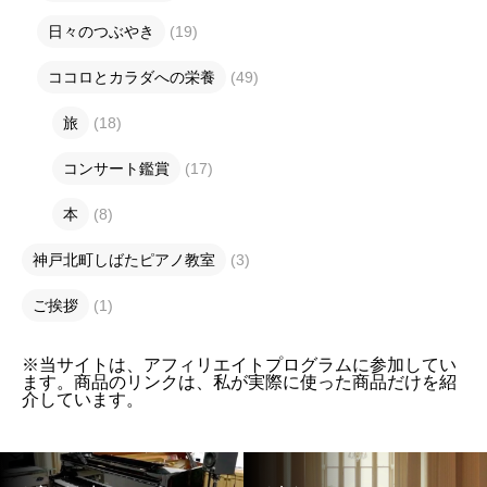
日々のつぶやき
(19)
ココロとカラダへの栄養
(49)
旅
(18)
コンサート鑑賞
(17)
本
(8)
神戸北町しばたピアノ教室
(3)
ご挨拶
(1)
※当サイトは、アフィリエイトプログラムに参加してい
ます。商品のリンクは、私が実際に使った商品だけを紹
介しています。