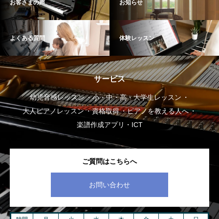
お客さまの声
お知らせ
よくある質問
体験レッスン
サービス
幼児音感レッスン
小・中・高・大学生レッスン
大人ピアノレッスン
資格取得
ピアノを教える人へ
楽譜作成アプリ・ICT
ご質問はこちらへ
お問い合わせ