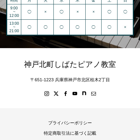
時間
月
火
水
木
金
土
日
9:00
~
◯
×
◯
×
×
◯
◯
12:00
13:00
~
◯
◯
◯
◯
◯
◯
×
21:00
神戸北町しばたピアノ教室
〒651-1223 兵庫県神戸市北区桂木2丁目
プライバシーポリシー
特定商取引法に基づく記載