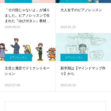
「その指じゃないよ」が減り
大人女子のピアノレッスン
ました。ピアノレッスンで生
まれた『ゆびボタン』教材の
お話
2026.06.03
2024.01.25
ピアノレッスン
ピアノレッスン
主音と属音でドミナントモー
新学期は【マインドマップ作
ション
り】から
2023.07.09
2023.04.30