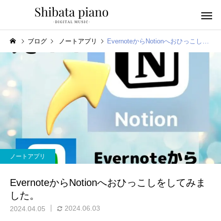
ブログ
ノートアプリ
EvernoteからNotionへおひっこしをしてみました。
小・中・高・
幼児音感レッスン
ッスン
ノートアプリ
ピアノを教える人へ
楽譜作成アプリ
EvernoteからNotionへおひっこしをしてみま
した。
2024.06.03
2024.04.05