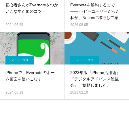
初心者さんがEvernoteをつか
Evernoteを解約するまで
いこなすためのコツ
―― ヘビーユーザーだった
私が、Notionに移行して感じ
たこと
2024.06.25
2026.08.05
ノートアプリ
ノートアプリ
iPhoneで、Evernoteのホー
2023年版『iPhone活用術』
ム画面を使いこなす
『デジタルアドバンス勉強
会』、始動しました。
2024.08.19
2023.02.10