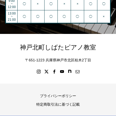
9:00
~
◯
×
◯
×
×
◯
◯
12:00
13:00
~
◯
◯
◯
◯
◯
◯
×
21:00
神戸北町しばたピアノ教室
〒651-1223 兵庫県神戸市北区桂木2丁目
プライバシーポリシー
特定商取引法に基づく記載