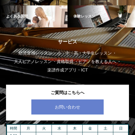
よくある質問
体験レッスン
サービス
幼児音感レッスン
小・中・高・大学生レッスン
大人ピアノレッスン
資格取得
ピアノを教える人へ
楽譜作成アプリ・ICT
ご質問はこちらへ
お問い合わせ
時間
月
火
水
木
金
土
日