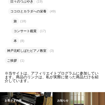
日々のつぶやき
(19)
ココロとカラダへの栄養
(49)
旅
(18)
コンサート鑑賞
(17)
本
(8)
神戸北町しばたピアノ教室
(3)
ご挨拶
(1)
※当サイトは、アフィリエイトプログラムに参加してい
ます。商品のリンクは、私が実際に使った商品だけを紹
介しています。
お客さまの声
お知らせ