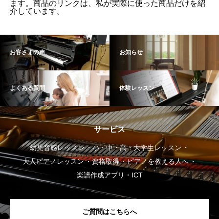
ます。商品のリンクは、私が実際に使った商品だけを紹
介しています。
お客さまの声
お知らせ
よくある質問
体験レッスン
サービス
幼児音感レッスン
小・中・高・大学生レッスン
大人ピアノレッスン
資格取得
ピアノを教える人へ
楽譜作成アプリ・ICT
ご質問はこちらへ