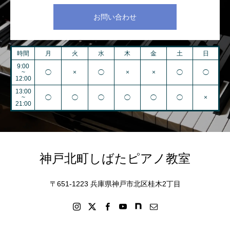
お問い合わせ
時間
月
火
水
木
金
土
日
9:00
~
◯
×
◯
×
×
◯
◯
12:00
13:00
~
◯
◯
◯
◯
◯
◯
×
21:00
神戸北町しばたピアノ教室
〒651-1223 兵庫県神戸市北区桂木2丁目