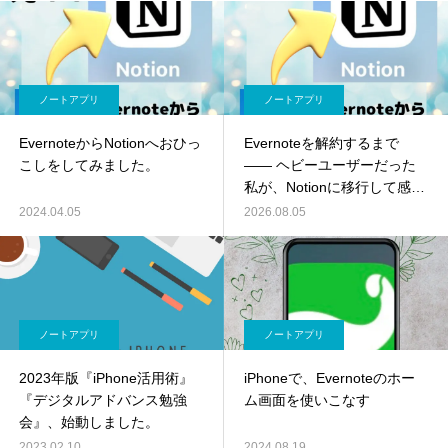
ノートアプリ
ノートアプリ
EvernoteからNotionへおひっ
Evernoteを解約するまで
こしをしてみました。
―― ヘビーユーザーだった
私が、Notionに移行して感じ
たこと
2024.04.05
2026.08.05
ノートアプリ
ノートアプリ
2023年版『iPhone活用術』
iPhoneで、Evernoteのホー
『デジタルアドバンス勉強
ム画面を使いこなす
会』、始動しました。
2023.02.10
2024.08.19