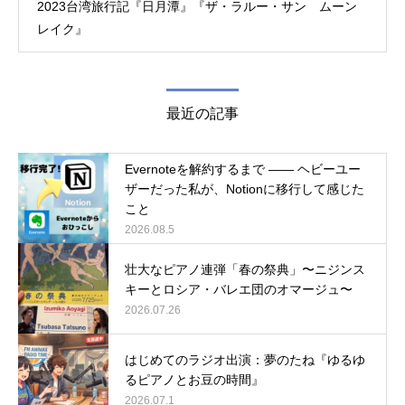
2023台湾旅行記『日月潭』『ザ・ラルー・サン ムーン
レイク』
最近の記事
Evernoteを解約するまで ―― ヘビーユー
ザーだった私が、Notionに移行して感じた
こと
2026.08.5
壮大なピアノ連弾「春の祭典」〜ニジンス
キーとロシア・バレエ団のオマージュ〜
2026.07.26
はじめてのラジオ出演：夢のたね『ゆるゆ
るピアノとお豆の時間』
2026.07.1