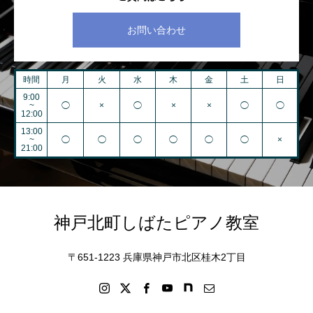
お問い合わせ
時間
月
火
水
木
金
土
日
9:00
~
◯
×
◯
×
×
◯
◯
12:00
13:00
~
◯
◯
◯
◯
◯
◯
×
21:00
神戸北町しばたピアノ教室
〒651-1223 兵庫県神戸市北区桂木2丁目