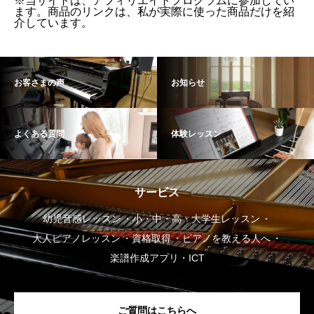
※当サイトは、アフィリエイトプログラムに参加してい
ます。商品のリンクは、私が実際に使った商品だけを紹
介しています。
お客さまの声
お知らせ
よくある質問
体験レッスン
サービス
幼児音感レッスン
小・中・高・大学生レッスン
大人ピアノレッスン
資格取得
ピアノを教える人へ
楽譜作成アプリ・ICT
ご質問はこちらへ