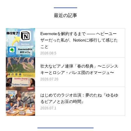
最近の記事
Evernoteを解約するまで ―― ヘビーユー
ザーだった私が、Notionに移行して感じた
こと
2026.08.5
壮大なピアノ連弾「春の祭典」〜ニジンス
キーとロシア・バレエ団のオマージュ〜
2026.07.26
はじめてのラジオ出演：夢のたね『ゆるゆ
るピアノとお豆の時間』
2026.07.1