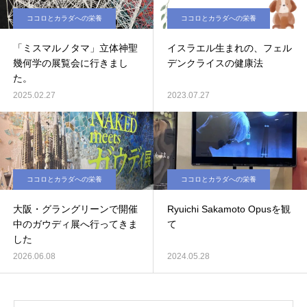
ココロとカラダへの栄養
ココロとカラダへの栄養
「ミスマルノタマ」立体神聖
イスラエル生まれの、フェル
幾何学の展覧会に行きまし
デンクライスの健康法
た。
2025.02.27
2023.07.27
ココロとカラダへの栄養
ココロとカラダへの栄養
大阪・グラングリーンで開催
Ryuichi Sakamoto Opusを観
中のガウディ展へ行ってきま
て
した
2026.06.08
2024.05.28