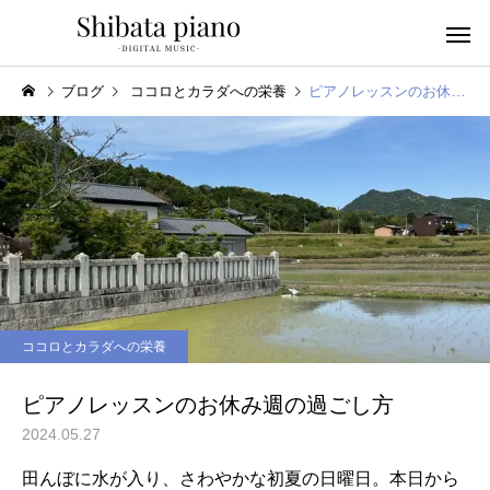
ブログ
ココロとカラダへの栄養
ピアノレッスンのお休み週の過ごし方
小・中・高・
幼児音感レッスン
ッスン
ココロとカラダへの栄養
ピアノを教える人へ
楽譜作成アプリ
ピアノレッスンのお休み週の過ごし方
2024.05.27
田んぼに水が入り、さわやかな初夏の日曜日。本日から