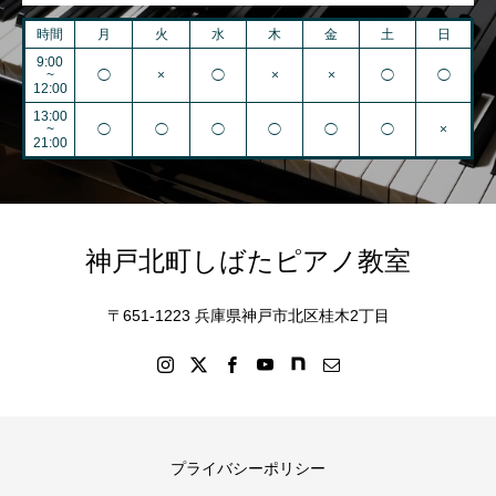
時間
月
火
水
木
金
土
日
9:00
~
◯
×
◯
×
×
◯
◯
12:00
13:00
~
◯
◯
◯
◯
◯
◯
×
21:00
神戸北町しばたピアノ教室
〒651-1223 兵庫県神戸市北区桂木2丁目
プライバシーポリシー