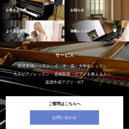
お客さまの声
お知らせ
よくある質問
体験レッスン
サービス
幼児音感レッスン
小・中・高・大学生レッスン
大人ピアノレッスン
資格取得
ピアノを教える人へ
楽譜作成アプリ・ICT
ご質問はこちらへ
お問い合わせ