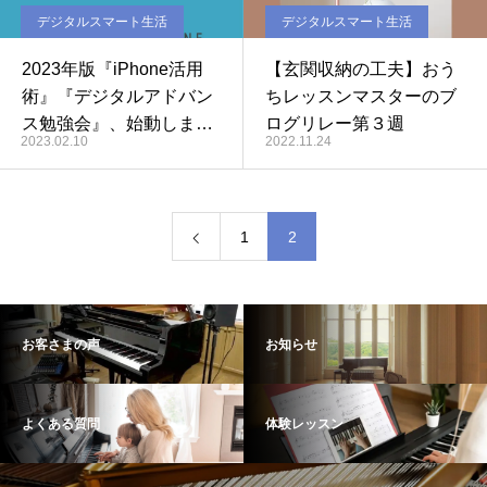
デジタルスマート生活
デジタルスマート生活
2023年版『iPhone活用
【玄関収納の工夫】おう
術』『デジタルアドバン
ちレッスンマスターのブ
ス勉強会』、始動しまし
ログリレー第３週
2023.02.10
2022.11.24
た。
1
2
お客さまの声
お知らせ
よくある質問
体験レッスン