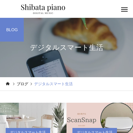
BLOG
デジタルスマート生活
小・中・高・
幼児音感レッスン
ッスン
ブログ
デジタルスマート生活
ピアノを教える人へ
楽譜作成アプリ
デジタルスマート生活
デジタルスマート生活