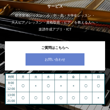
サービス
幼児音感レッスン
小・中・高・大学生レッスン
大人ピアノレッスン
資格取得
ピアノを教える人へ
楽譜作成アプリ・ICT
ご質問はこちらへ
お問い合わせ
時間
月
火
水
木
金
土
日
9:00
~
◯
×
◯
×
×
◯
◯
12:00
13:00
~
◯
◯
◯
◯
◯
◯
×
21:00