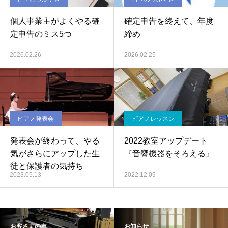
個人事業主がよくやる確
確定申告を終えて、年度
定申告のミス5つ
締め
2026.02.26
2026.02.25
ピアノ発表会
ピアノレッスン
発表会が終わって、やる
2022教室アップデート
気がさらにアップした生
『音響機器をそろえる』
徒と保護者の気持ち
2023.05.13
2022.12.09
お客さまの声
お知らせ