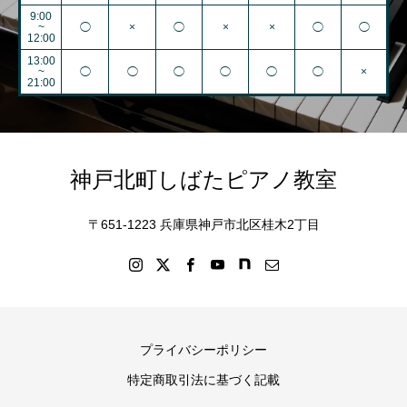
9:00
~
◯
×
◯
×
×
◯
◯
12:00
13:00
~
◯
◯
◯
◯
◯
◯
×
21:00
神戸北町しばたピアノ教室
〒651-1223 兵庫県神戸市北区桂木2丁目
プライバシーポリシー
特定商取引法に基づく記載