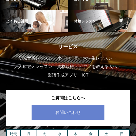
よくある質問
体験レッスン
サービス
幼児音感レッスン
小・中・高・大学生レッスン
大人ピアノレッスン
資格取得
ピアノを教える人へ
楽譜作成アプリ・ICT
ご質問はこちらへ
お問い合わせ
時間
月
火
水
木
金
土
日