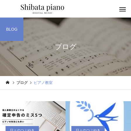
BLOG
ブログ
小・中・高・
幼児音感レッスン
ッスン
ブログ
ピアノ教室
ピアノを教える人へ
楽譜作成アプリ
日々のつぶやき
日々のつぶやき