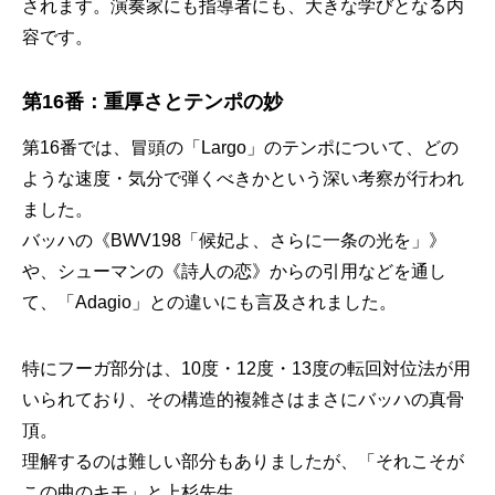
されます。演奏家にも指導者にも、大きな学びとなる内
容です。
第16番：重厚さとテンポの妙
第16番では、冒頭の「Largo」のテンポについて、どの
ような速度・気分で弾くべきかという深い考察が行われ
ました。
バッハの《BWV198「候妃よ、さらに一条の光を」》
や、シューマンの《詩人の恋》からの引用などを通し
て、「Adagio」との違いにも言及されました。
特にフーガ部分は、10度・12度・13度の転回対位法が用
いられており、その構造的複雑さはまさにバッハの真骨
頂。
理解するのは難しい部分もありましたが、「それこそが
この曲のキモ」と上杉先生。