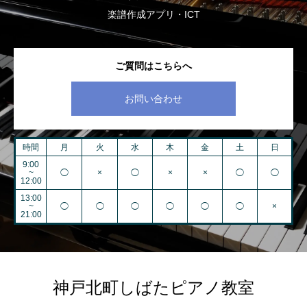
楽譜作成アプリ・ICT
ご質問はこちらへ
お問い合わせ
時間
月
火
水
木
金
土
日
9:00
~
◯
×
◯
×
×
◯
◯
12:00
13:00
~
◯
◯
◯
◯
◯
◯
×
21:00
神戸北町しばたピアノ教室