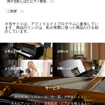
神戸北町しばたピアノ教室
(3)
ご挨拶
(1)
※当サイトは、アフィリエイトプログラムに参加してい
ます。商品のリンクは、私が実際に使った商品だけを紹
介しています。
お客さまの声
お知らせ
よくある質問
体験レッスン
サービス
幼児音感レッスン
小・中・高・大学生レッスン
大人ピアノレッスン
資格取得
ピアノを教える人へ