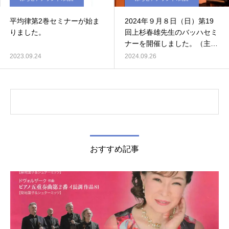
平均律第2巻セミナーが始ま
2024年９月８日（日）第19
りました。
回上杉春雄先生のバッハセミ
ナーを開催しました。（主
催：ぷちピアノランド関西）
2023.09.24
2024.09.26
おすすめ記事