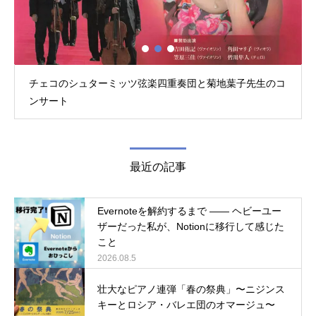
チェコのシュターミッツ弦楽四重奏団と菊地葉子先生のコ
ンサート
最近の記事
Evernoteを解約するまで ―― ヘビーユー
ザーだった私が、Notionに移行して感じた
こと
2026.08.5
壮大なピアノ連弾「春の祭典」〜ニジンス
キーとロシア・バレエ団のオマージュ〜