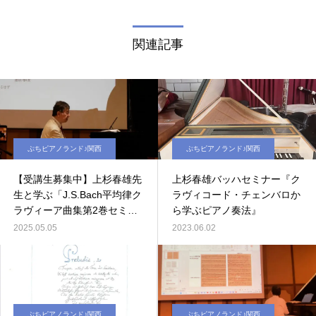
関連記事
ぷちピアノランド♪関西
ぷちピアノランド♪関西
【受講生募集中】上杉春雄先
上杉春雄バッハセミナー『ク
生と学ぶ「J.S.Bach平均律ク
ラヴィコード・チェンバロか
ラヴィーア曲集第2巻セミナ
ら学ぶピアノ奏法』
ー」
2025.05.05
2023.06.02
ぷちピアノランド♪関西
ぷちピアノランド♪関西