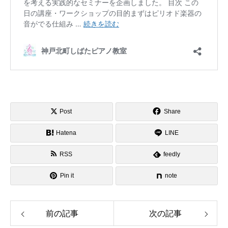
Post
Share
Hatena
LINE
RSS
feedly
Pin it
note
前の記事
次の記事