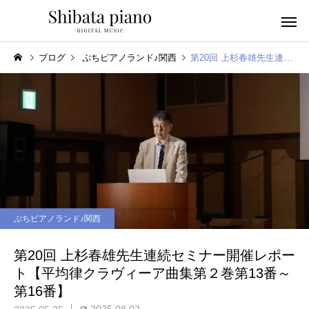
ブログ
ぷちピアノランド♪関西
第20回 上杉春雄先生連続セミナー開催レポート【平均律クラヴィーア曲集第２巻第13番～第16番】
小・中・高・
幼児音感レッスン
ッスン
ぷちピアノランド♪関西
ピアノを教える人へ
楽譜作成アプリ
第20回 上杉春雄先生連続セミナー開催レポー
ト【平均律クラヴィーア曲集第２巻第13番～
第16番】