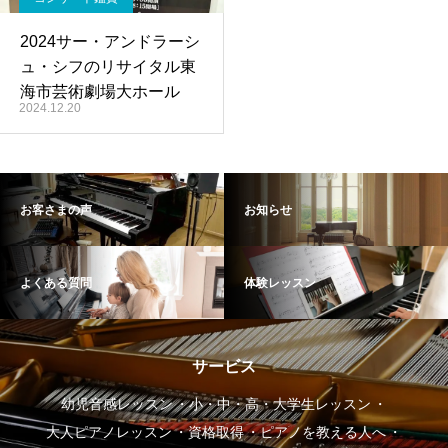
2024サー・アンドラーシ
ュ・シフのリサイタル東
海市芸術劇場大ホール
2024.12.20
お客さまの声
お知らせ
よくある質問
体験レッスン
サービス
幼児音感レッスン
小・中・高・大学生レッスン
大人ピアノレッスン
資格取得
ピアノを教える人へ