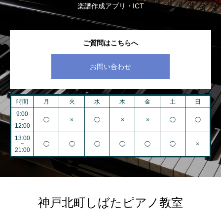
楽譜作成アプリ・ICT
ご質問はこちらへ
お問い合わせ
時間
月
火
水
木
金
土
日
9:00
~
◯
×
◯
×
×
◯
◯
12:00
13:00
~
◯
◯
◯
◯
◯
◯
×
21:00
神戸北町しばたピアノ教室