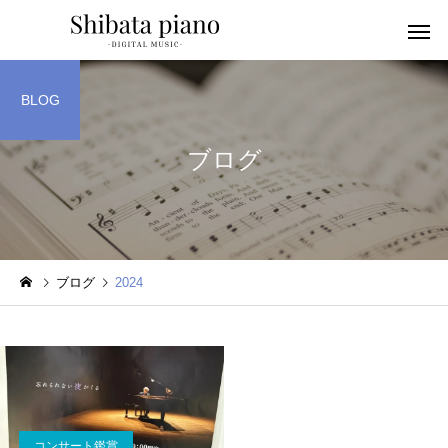
BLOG
ブログ
小・中・高・
幼児音感レッスン
ッスン
ブログ
2024
ピアノを教える人へ
楽譜作成アプリ
コンサート鑑賞