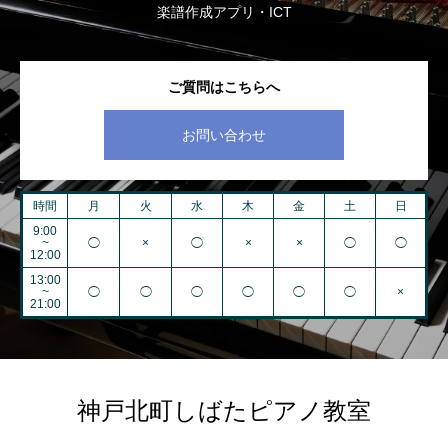
楽譜作成アプリ・ICT
ご質問はこちらへ
お問い合わせ
時間
月
火
水
木
金
土
日
9:00
~
◯
×
◯
×
×
◯
◯
12:00
13:00
~
◯
◯
◯
◯
◯
◯
×
21:00
神戸北町しばたピアノ教室