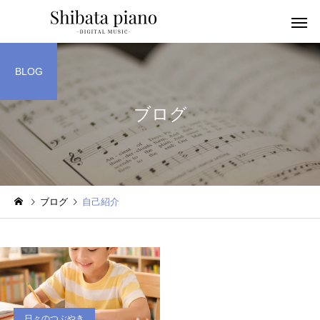
BLOG
ブログ
小・中・高・
幼児音感レッスン
ッスン
ブログ
自己紹介
ピアノを教える人へ
楽譜作成アプリ
日々のつぶやき