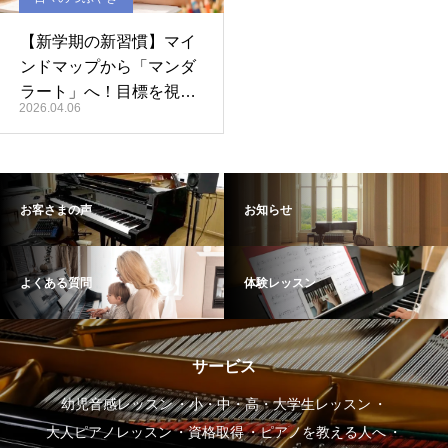
【新学期の新習慣】マイ
ンドマップから「マンダ
ラート」へ！目標を視覚
2026.04.06
化して成長を楽しもう
お客さまの声
お知らせ
よくある質問
体験レッスン
サービス
幼児音感レッスン
小・中・高・大学生レッスン
大人ピアノレッスン
資格取得
ピアノを教える人へ