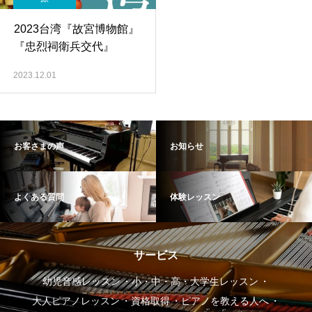
2023台湾『故宮博物館』
『忠烈祠衛兵交代』
2023.12.01
お客さまの声
お知らせ
よくある質問
体験レッスン
サービス
幼児音感レッスン
小・中・高・大学生レッスン
大人ピアノレッスン
資格取得
ピアノを教える人へ