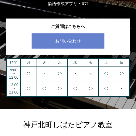
楽譜作成アプリ・ICT
ご質問はこちらへ
お問い合わせ
時間
月
火
水
木
金
土
日
9:00
~
◯
×
◯
×
×
◯
◯
12:00
13:00
~
◯
◯
◯
◯
◯
◯
×
21:00
神戸北町しばたピアノ教室