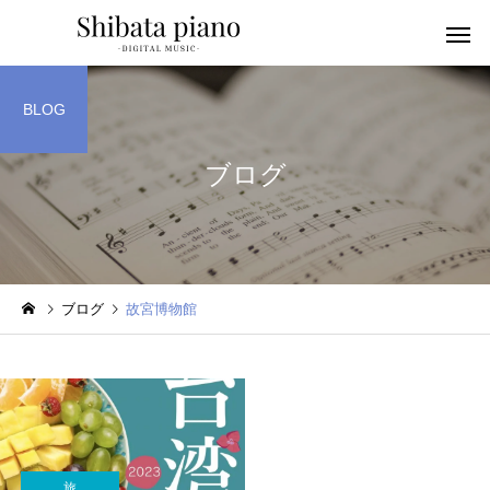
BLOG
ブログ
小・中・高・
幼児音感レッスン
ッスン
ブログ
故宮博物館
ピアノを教える人へ
楽譜作成アプリ
旅