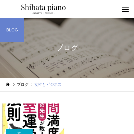
BLOG
ブログ
小・中・高・
幼児音感レッスン
ッスン
ブログ
女性とビジネス
ピアノを教える人へ
楽譜作成アプリ
本