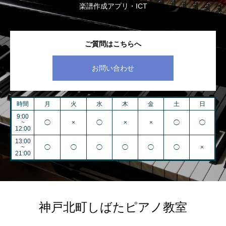
楽譜作成アプリ・ICT
ご質問はこちらへ
お問い合わせ
時間
月
火
水
木
金
土
日
9:00
~
◯
×
◯
×
×
◯
◯
12:00
13:00
~
◯
◯
◯
◯
◯
◯
×
21:00
神戸北町しばたピアノ教室