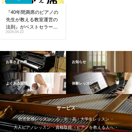
『40年間満席のピアノの
先生が教える教室運営の
法則』がベストセラー第
2026.04.22
1位を獲得しました。
お客さまの声
お知らせ
よくある質問
体験レッスン
サービス
幼児音感レッスン
小・中・高・大学生レッスン
大人ピアノレッスン
資格取得
ピアノを教える人へ