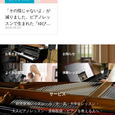
「その指じゃないよ」が
減りました。ピアノレッ
スンで生まれた『ゆびボ
2026.06.03
タン』教材のお話
お客さまの声
お知らせ
よくある質問
体験レッスン
サービス
幼児音感レッスン
小・中・高・大学生レッスン
大人ピアノレッスン
資格取得
ピアノを教える人へ