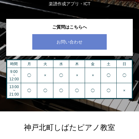
楽譜作成アプリ・ICT
ご質問はこちらへ
お問い合わせ
時間
月
火
水
木
金
土
日
9:00
~
◯
×
◯
×
×
◯
◯
12:00
13:00
~
◯
◯
◯
◯
◯
◯
×
21:00
神戸北町しばたピアノ教室