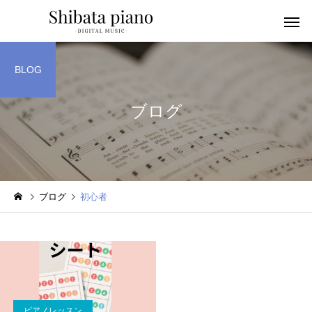
BLOG
ブログ
小・中・高・
幼児音感レッスン
ッスン
ブログ
初心者
ピアノを教える人へ
楽譜作成アプリ
ピアノレッスン