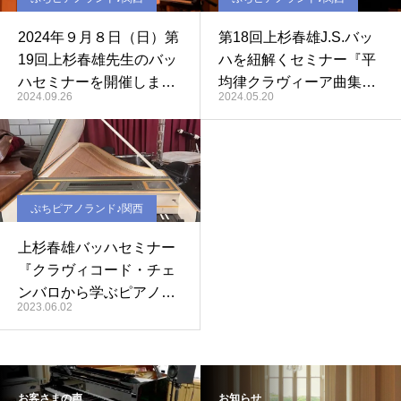
2024年９月８日（日）第
第18回上杉春雄J.S.バッ
19回上杉春雄先生のバッ
ハを紐解くセミナー『平
ハセミナーを開催しまし
均律クラヴィーア曲集第
2024.09.26
2024.05.20
た。（主催：ぷちピアノ
2巻②』
ランド関西）
ぷちピアノランド♪関西
上杉春雄バッハセミナー
『クラヴィコード・チェ
ンバロから学ぶピアノ奏
2023.06.02
法』
お客さまの声
お知らせ