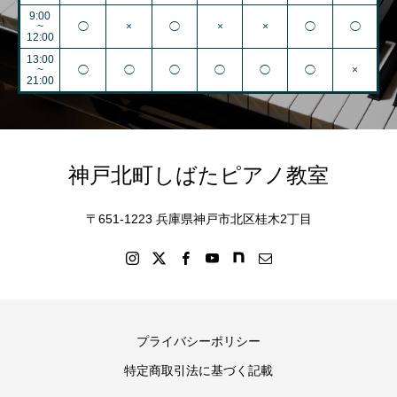
9:00
~
◯
×
◯
×
×
◯
◯
12:00
13:00
~
◯
◯
◯
◯
◯
◯
×
21:00
神戸北町しばたピアノ教室
〒651-1223 兵庫県神戸市北区桂木2丁目
プライバシーポリシー
特定商取引法に基づく記載