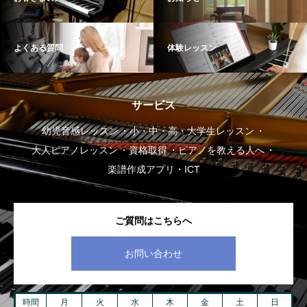
よくある質問
体験レッスン
サービス
幼児音感レッスン
小・中・高・大学生レッスン
大人ピアノレッスン
資格取得
ピアノを教える人へ
楽譜作成アプリ・ICT
ご質問はこちらへ
お問い合わせ
時間
月
火
水
木
金
土
日