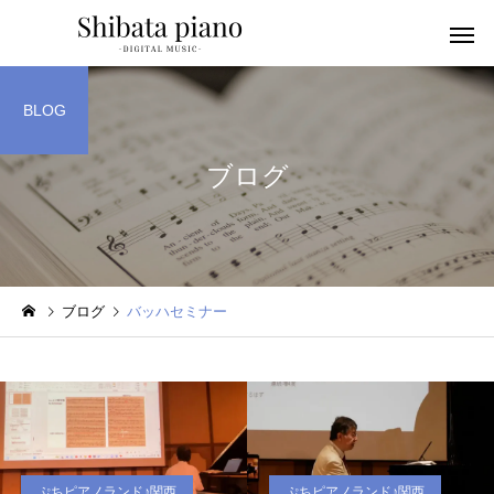
BLOG
ブログ
小・中・高・
幼児音感レッスン
ッスン
ブログ
バッハセミナー
ピアノを教える人へ
楽譜作成アプリ
ぷちピアノランド♪関西
ぷちピアノランド♪関西