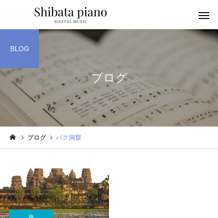
BLOG
ブログ
小・中・高・
幼児音感レッスン
ッスン
ブログ
バク洞窟
ピアノを教える人へ
楽譜作成アプリ
旅