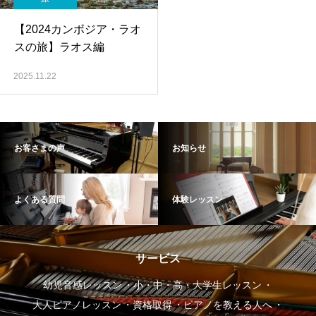
【2024カンボジア・ラオ
スの旅】ラオス編
2025.11.22
お客さまの声
お知らせ
よくある質問
体験レッスン
サービス
幼児音感レッスン
小・中・高・大学生レッスン
大人ピアノレッスン
資格取得
ピアノを教える人へ