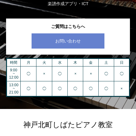
楽譜作成アプリ・ICT
ご質問はこちらへ
お問い合わせ
時間
月
火
水
木
金
土
日
9:00
~
◯
×
◯
×
×
◯
◯
12:00
13:00
~
◯
◯
◯
◯
◯
◯
×
21:00
神戸北町しばたピアノ教室