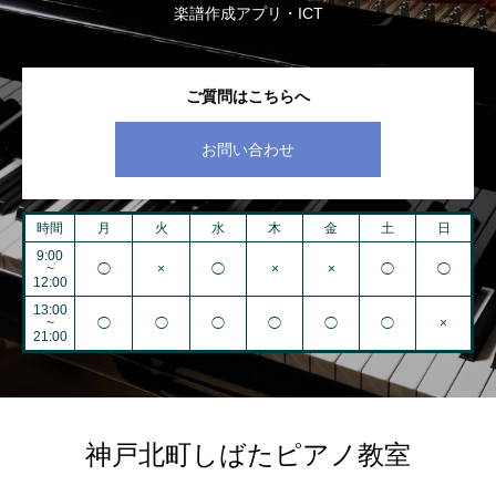
楽譜作成アプリ・ICT
ご質問はこちらへ
お問い合わせ
時間
月
火
水
木
金
土
日
9:00
~
◯
×
◯
×
×
◯
◯
12:00
13:00
~
◯
◯
◯
◯
◯
◯
×
21:00
神戸北町しばたピアノ教室