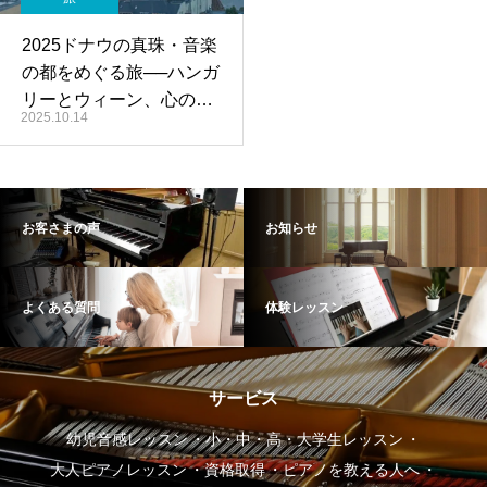
2025ドナウの真珠・音楽
の都をめぐる旅──ハンガ
リーとウィーン、心のふ
2025.10.14
るさとへ
お客さまの声
お知らせ
よくある質問
体験レッスン
サービス
幼児音感レッスン
小・中・高・大学生レッスン
大人ピアノレッスン
資格取得
ピアノを教える人へ