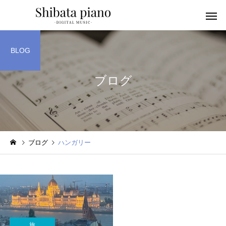
BLOG
ブログ
小・中・高・
幼児音感レッスン
ッスン
ブログ
ハンガリー
ピアノを教える人へ
楽譜作成アプリ
旅