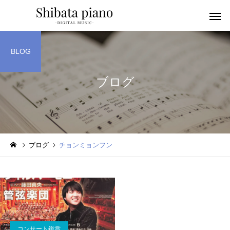
BLOG
ブログ
小・中・高・
幼児音感レッスン
ッスン
ブログ
チョンミョンフン
ピアノを教える人へ
楽譜作成アプリ
コンサート鑑賞