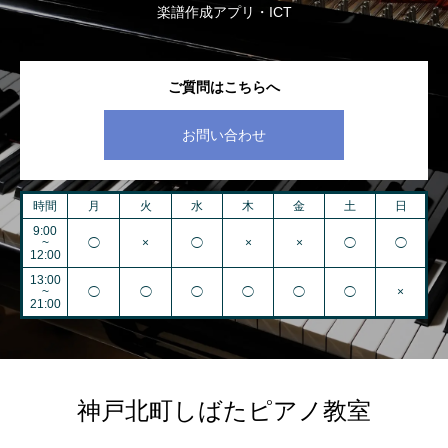
楽譜作成アプリ・ICT
ご質問はこちらへ
お問い合わせ
時間
月
火
水
木
金
土
日
9:00
~
◯
×
◯
×
×
◯
◯
12:00
13:00
~
◯
◯
◯
◯
◯
◯
×
21:00
神戸北町しばたピアノ教室