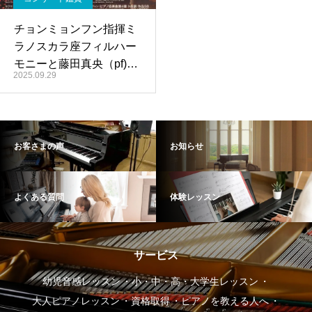
チョンミョンフン指揮ミ
ラノスカラ座フィルハー
モニーと藤田真央（pf)を
2025.09.29
聴いてきました。
お客さまの声
お知らせ
よくある質問
体験レッスン
サービス
幼児音感レッスン
小・中・高・大学生レッスン
大人ピアノレッスン
資格取得
ピアノを教える人へ