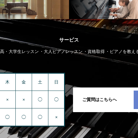
サービス
高・大学生レッスン
大人ピアノレッスン
資格取得
ピアノを教え
木
金
土
日
×
×
◯
◯
ご質問はこちらへ
◯
◯
◯
×