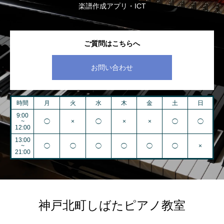
楽譜作成アプリ・ICT
ご質問はこちらへ
お問い合わせ
時間
月
火
水
木
金
土
日
9:00
~
◯
×
◯
×
×
◯
◯
12:00
13:00
~
◯
◯
◯
◯
◯
◯
×
21:00
神戸北町しばたピアノ教室