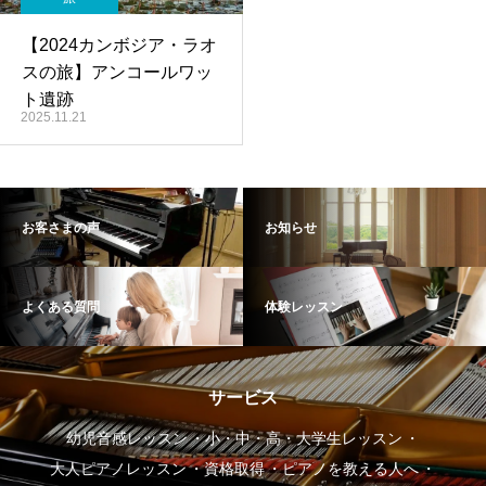
【2024カンボジア・ラオ
スの旅】アンコールワッ
ト遺跡
2025.11.21
お客さまの声
お知らせ
よくある質問
体験レッスン
サービス
幼児音感レッスン
小・中・高・大学生レッスン
大人ピアノレッスン
資格取得
ピアノを教える人へ