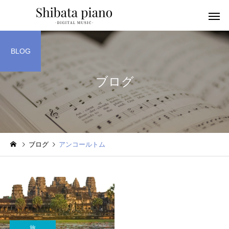
BLOG
ブログ
小・中・高・
幼児音感レッスン
ッスン
ブログ
アンコールトム
ピアノを教える人へ
楽譜作成アプリ
旅